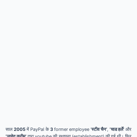
साल
2005
में PayPal के
3
former employee ‘
स्टीव चैन’
,
‘चाड हर्ले’
और
‘जावेद करीम’
द्वारा
youtube की स्थापना (establishment) की गई थी। फिर