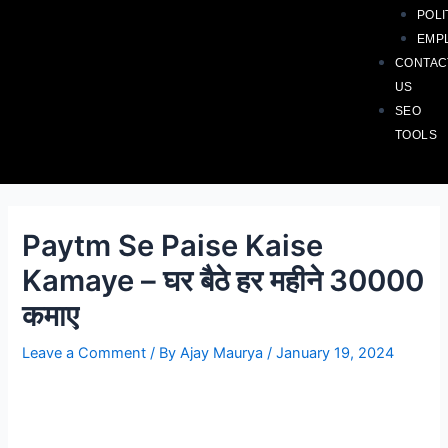
POLI
EMP
CONTAC
US
SEO
TOOLS
Paytm Se Paise Kaise
Kamaye – घर बैठे हर महीने 30000
कमाए
Leave a Comment
/ By
Ajay Maurya
/
January 19, 2024