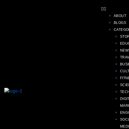
Skip
Post
Menu
to
navigation
content
ABOUT
BLOGS
CATEGO
STO
EDU
NEW
TRA
BUS
CUL
FITN
SCI
TEC
DIGI
MAR
ENG
SOCI
MED