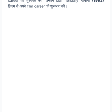
career की शुरुआत की। उन्होंने commercially
‘दीवाना’ (1992)
फ़िल्म
से अपने film career की शुरुआत की।