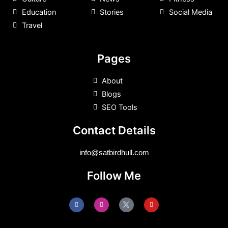
Education
Stories
Social Media
Travel
Pages
About
Blogs
SEO Tools
Contact Details
info@satbirdhull.com
Follow Me
F
I
Y
a
n
o
c
s
u
e
t
t
b
a
u
o
g
b