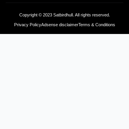
o
r
e
k
a
m
Copyright © 2023 Satbirdhull. All rights reserved.
Privacy Policy
Adsense disclaimer
Terms & Conditions