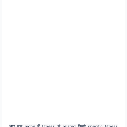
आप उस niche में fitness से related किसी specific fitness